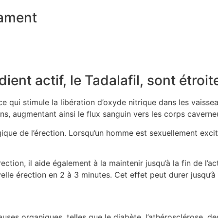
cament
ient actif, le Tadalafil, sont étroit
ce qui stimule la libération d’oxyde nitrique dans les vaisse
s, augmentant ainsi le flux sanguin vers les corps caverne
que de l’érection. Lorsqu’un homme est sexuellement excité
rection, il aide également à la maintenir jusqu’à la fin de l’a
lle érection en 2 à 3 minutes. Cet effet peut durer jusqu’à
uses organiques, telles que le diabète, l’athérosclérose, de