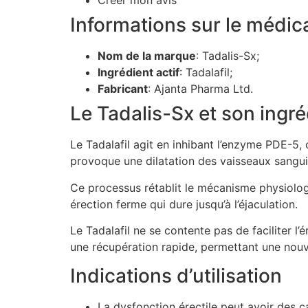
Créer mon avis
Informations sur le médi
Nom de la marque
: Tadalis-Sx;
Ingrédient actif
: Tadalafil;
Fabricant
: Ajanta Pharma Ltd.
Le Tadalis-Sx et son ingréd
Le Tadalafil agit en inhibant l’enzyme PDE-5, 
provoque une dilatation des vaisseaux sanguin
Ce processus rétablit le mécanisme physiologi
érection ferme qui dure jusqu’à l’éjaculation.
Le Tadalafil ne se contente pas de faciliter l’é
une récupération rapide, permettant une nouve
Indications d’utilisation
La dysfonction érectile peut avoir des ca