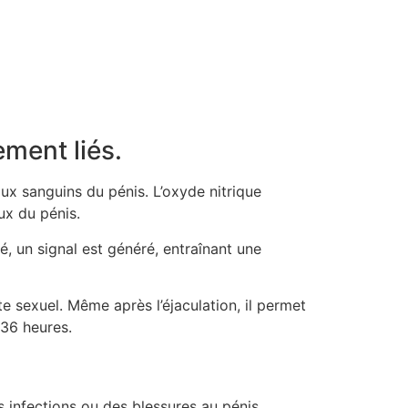
ement liés.
aux sanguins du pénis. L’oxyde nitrique
ux du pénis.
, un signal est généré, entraînant une
cte sexuel. Même après l’éjaculation, il permet
 36 heures.
s infections ou des blessures au pénis.