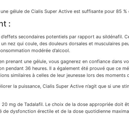
ne gélule de Cialis Super Active est suffisante pour 85 % d
t :
’effets secondaires potentiels par rapport au sildénafil. C
 un nez qui coule, des douleurs dorsales et musculaires peu
 consommation modérée d’alcool.
qu’en prenant une gélule, vous gagnerez en confiance dans v
tion pendant 36 heures. Il a également été prouvé que ce 
ons similaires à celles de leur jeunesse lors des moments d’
er la puissance, Cialis Super Active n’agit que si une stim
 20 mg de Tadalafil. Le choix de la dose appropriée doit ê
é de dysfonction érectile et de la dose quotidienne maxima