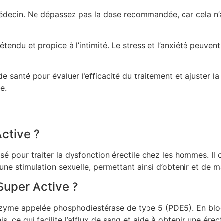
decin. Ne dépassez pas la dose recommandée, car cela n’acc
du et propice à l’intimité. Le stress et l’anxiété peuvent n
 santé pour évaluer l’efficacité du traitement et ajuster la
e.
Active ?
é pour traiter la dysfonction érectile chez les hommes. Il con
’une stimulation sexuelle, permettant ainsi d’obtenir et de m
Super Active ?
enzyme appelée phosphodiestérase de type 5 (PDE5). En blo
s, ce qui facilite l’afflux de sang et aide à obtenir une ére